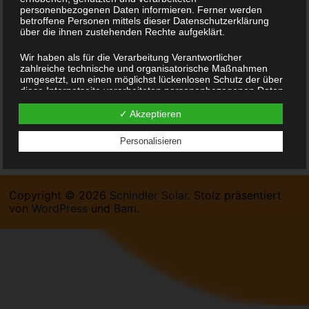
personenbezogenen Daten informieren. Ferner werden
individuelle kompetente Beratung, hauseigene Planung
betroffene Personen mittels dieser Datenschutzerklärung
und Projektierung von Solaranlagen, machen uns für
über die ihnen zustehenden Rechte aufgeklärt.
viele Kunden zu einem unerlässlichen Partner. Wir sind
Wir haben als für die Verarbeitung Verantwortlicher
gerne jederzeit auch persönlich für Sie da. Fragen Sie
zahlreiche technische und organisatorische Maßnahmen
umgesetzt, um einen möglichst lückenlosen Schutz der über
uns
diese Internetseite verarbeiteten personenbezogenen Daten
sicherzustellen. Dennoch können Internetbasierte
Datenübertragungen grundsätzlich Sicherheitslücken
✓ Akzeptieren
Kontakt: 0172 / 646 72 86
aufweisen, sodass ein absoluter Schutz nicht gewährleistet
werden kann. Aus diesem Grund steht es jeder betroffenen
Personalisieren
Person frei, personenbezogene Daten auch auf alternativen
Wegen, beispielsweise telefonisch, an uns zu übermitteln.
Begriffsbestimmungen
Copyright © 2026
Schindler Solar
. Stolz präsentiert
Die Datenschutzerklärung beruht auf den Begrifflichkeiten,
von
WordPress
und
Bam
.
die durch den Europäischen Richtlinien- und
Verordnungsgeber beim Erlass der Datenschutz-
Grundverordnung (DS-GVO) verwendet wurden. Unsere
Datenschutzerklärung soll sowohl für die Öffentlichkeit als
auch für unsere Kunden und Geschäftspartner einfach lesbar
und verständlich sein. Um dies zu gewährleisten, möchten
wir vorab die verwendeten Begrifflichkeiten erläutern.
Wir verwenden in dieser Datenschutzerklärung unter