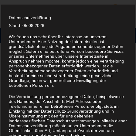
Zum
Inhalt
springen
Datenschutzerklärung
Stand: 05.08.2026
MENÜ
Wir freuen uns sehr über Ihr Interesse an unserem
Unternehmen. Eine Nutzung der Internetseiten ist
grundsätzlich ohne jede Angabe personenbezogener Daten
möglich. Sofern eine betroffene Person besondere Services
Herzlich willkommen
unseres Unternehmens über unsere Internetseite in
Anspruch nehmen möchte, könnte jedoch eine Verarbeitung
personenbezogener Daten erforderlich werden. Ist die
Verarbeitung personenbezogener Daten erforderlich und
Ihr kompetenter Fachhandel + Installateur für
besteht für eine solche Verarbeitung keine gesetzliche
Grundlage, holen wir generell eine Einwilligung der
Solartechnik
betroffenen Person ein.
Als Fachhandel für Solartechnik freuen wir uns, Ihnen
Die Verarbeitung personenbezogener Daten, beispielsweise
als Handwerksbetrieb und Wiederverkäufer das
des Namens, der Anschrift, E-Mail-Adresse oder
Telefonnummer einer betroffenen Person, erfolgt stets im
gesamte Spektrum der Solartechnik anbieten zu
Einklang mit der Datenschutz-Grundverordnung und in
Übereinstimmung mit den für uns geltenden
können.
landesspezifischen Datenschutzbestimmungen. Mittels dieser
Diese Seiten informieren Sie über unser Unternehmen
Datenschutzerklärung möchte unser Unternehmen die
Öffentlichkeit über Art, Umfang und Zweck der von uns
und unser Geschäftsfeld Photovoltaik. Produktqualitä,
erhobenen, genutzten und verarbeiteten